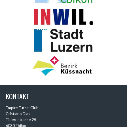
KONTAKT
Empire Futsal Club
Cristiano Dias
Fildernstrasse 25
6030 Ebikon