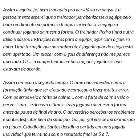
Assim a equipe foi bem tranquila pro verstiário na pausa. Eu
pessoalmente esperei que o treinador parabenizasse a equipe pelo
bom rendimento no primeiro tempo e orientasse a equipe a
continuar jogando da mesma forma. O treinador Pedro tinha outra
idéia e passou instruções claras para a equipe jogar com o goleiro
linha. Uma formção que normalmente é jogada quando o jogo está
bem apertado. Um placar com 6 gols de diferença não me parece
apertado. Ok… a equipe tentou embora alguns jogadores não
estavam de acordo.
Assim começou o segundo tempo. O time não entendeu como a
formação tinha que ser efetuado e começou a fazer muitos error.
Com os erros veio a falta de calma… com a falta de calma veio o
nervosismo… e denovo o time estava jogando da mesma forma
antes da pausa de final de ano. O adversário percebeu os problemas
e soube desfrutar bem da situação. Gol por gol eles se aproximaram
no placar. Cláudio dos Santos decidiu a partida em uma jogada
individual que terminou com o resultado final de 5 a 7.