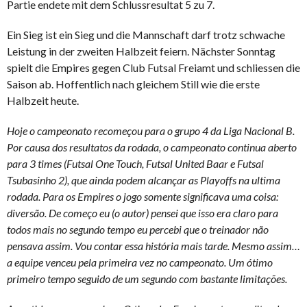
Partie endete mit dem Schlussresultat 5 zu 7.
Ein Sieg ist ein Sieg und die Mannschaft darf trotz schwache
Leistung in der zweiten Halbzeit feiern. Nächster Sonntag
spielt die Empires gegen Club Futsal Freiamt und schliessen die
Saison ab. Hoffentlich nach gleichem Still wie die erste
Halbzeit heute.
Hoje o campeonato recomeçou para o grupo 4 da Liga Nacional B.
Por causa dos resultatos da rodada, o campeonato continua aberto
para 3 times (Futsal One Touch, Futsal United Baar e Futsal
Tsubasinho 2), que ainda podem alcançar as Playoffs na ultima
rodada. Para os Empires o jogo somente significava uma coisa:
diversão. De começo eu (o autor) pensei que isso era claro para
todos mais no segundo tempo eu percebi que o treinador não
pensava assim. Vou contar essa história mais tarde. Mesmo assim…
a equipe venceu pela primeira vez no campeonato. Um ótimo
primeiro tempo seguido de um segundo com bastante limitações.