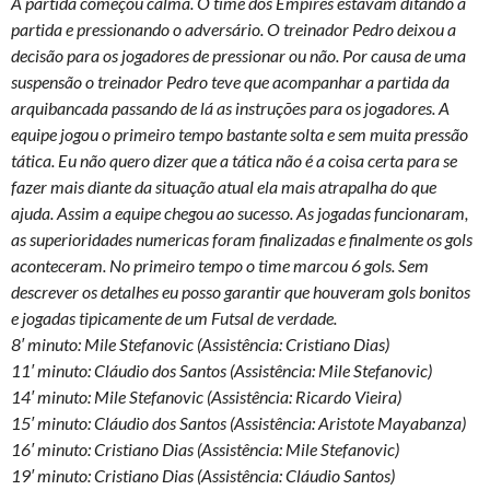
A partida começou calma. O time dos Empires estavam ditando a
partida e pressionando o adversário. O treinador Pedro deixou a
decisão para os jogadores de pressionar ou não. Por causa de uma
suspensão o treinador Pedro teve que acompanhar a partida da
arquibancada passando de lá as instruções para os jogadores. A
equipe jogou o primeiro tempo bastante solta e sem muita pressão
tática. Eu não quero dizer que a tática não é a coisa certa para se
fazer mais diante da situação atual ela mais atrapalha do que
ajuda. Assim a equipe chegou ao sucesso. As jogadas funcionaram,
as superioridades numericas foram finalizadas e finalmente os gols
aconteceram. No primeiro tempo o time marcou 6 gols. Sem
descrever os detalhes eu posso garantir que houveram gols bonitos
e jogadas tipicamente de um Futsal de verdade.
8′ minuto: Mile Stefanovic (Assistência: Cristiano Dias)
11′ minuto: Cláudio dos Santos (Assistência: Mile Stefanovic)
14′ minuto: Mile Stefanovic (Assistência: Ricardo Vieira)
15′ minuto: Cláudio dos Santos (Assistência: Aristote Mayabanza)
16′ minuto: Cristiano Dias (Assistência: Mile Stefanovic)
19′ minuto: Cristiano Dias (Assistência: Cláudio Santos)