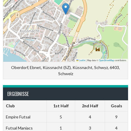
Leaflet
|
Map data ©
OpenStreetMap
contributors
Oberdorf, Ebnet, Küssnacht (SZ), Küssnacht, Schwyz, 6403,
Schweiz
ERGEBNISSE
Club
1st Half
2nd Half
Goals
Empire Futsal
5
4
9
Futsal Maniacs
1
3
4