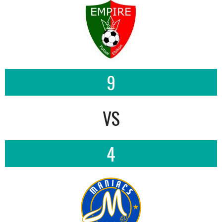
9
VS
4