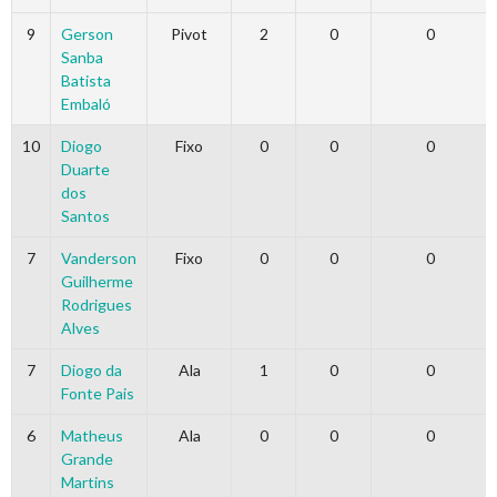
9
Gerson
Pivot
2
0
0
Sanba
Batista
Embaló
10
Diogo
Fixo
0
0
0
Duarte
dos
Santos
7
Vanderson
Fixo
0
0
0
Guilherme
Rodrigues
Alves
7
Diogo da
Ala
1
0
0
Fonte Pais
6
Matheus
Ala
0
0
0
Grande
Martins