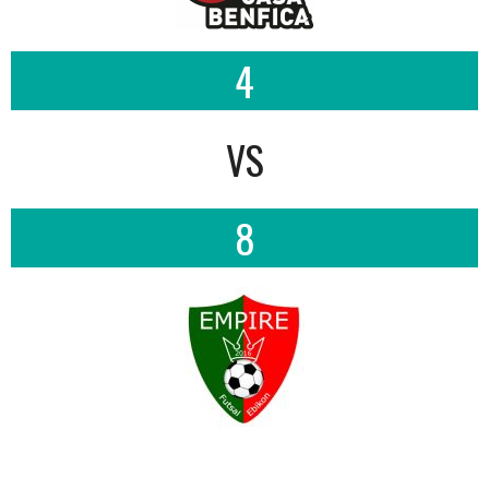
4
VS
8