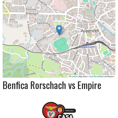
Leaflet
|
Map data ©
OpenStreetMap
contributors
Benfica Rorschach vs Empire