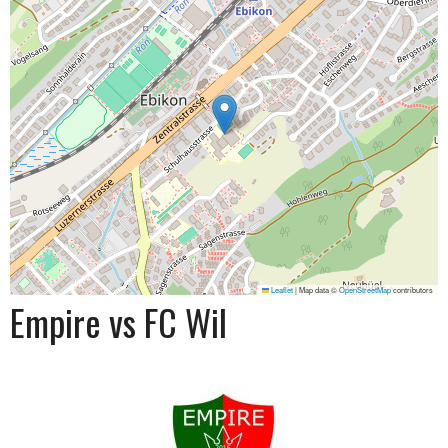
Leaflet
|
Map data ©
OpenStreetMap
contributors
Empire vs FC Wil