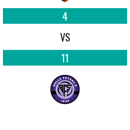
4
VS
11