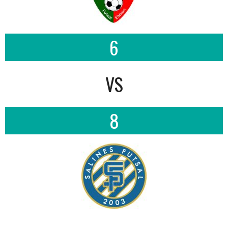
6
VS
8