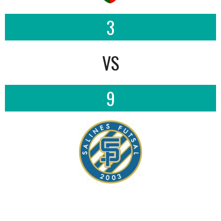
3
VS
9