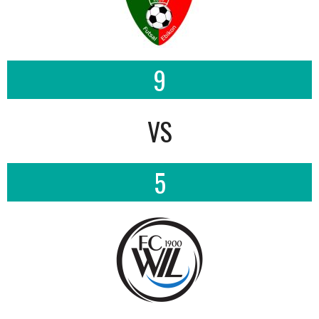
9
VS
5