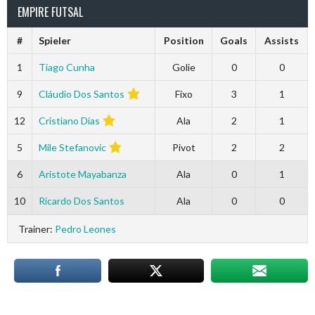
EMPIRE FUTSAL
#
Spieler
Position
Goals
Assists
1
Tiago Cunha
Golie
0
0
9
Cláudio Dos Santos
Fixo
3
1
12
Cristiano Dias
Ala
2
1
5
Mile Stefanovic
Pivot
2
2
6
Aristote Mayabanza
Ala
0
1
10
Ricardo Dos Santos
Ala
0
0
Trainer:
Pedro Leones