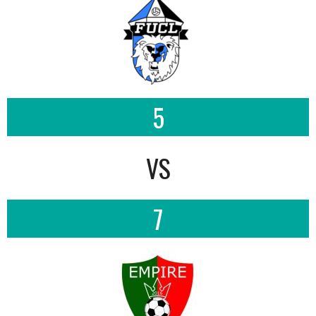
5
VS
7