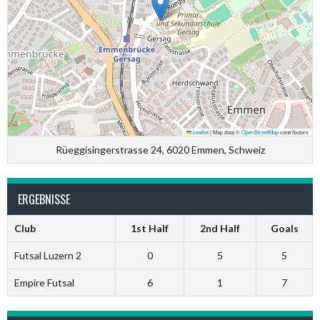
Leaflet
|
Map data ©
OpenStreetMap
contributors
Rüeggisingerstrasse 24, 6020 Emmen, Schweiz
ERGEBNISSE
Club
1st Half
2nd Half
Goals
Futsal Luzern 2
0
5
5
Empire Futsal
6
1
7