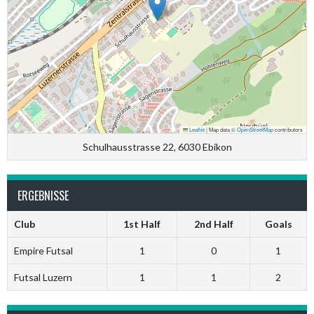
Leaflet
|
Map data ©
OpenStreetMap
contributors
Schulhausstrasse 22, 6030 Ebikon
ERGEBNISSE
Club
1st Half
2nd Half
Goals
Empire Futsal
1
0
1
Futsal Luzern
1
1
2