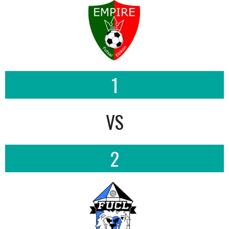
1
VS
2