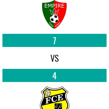
7
VS
4