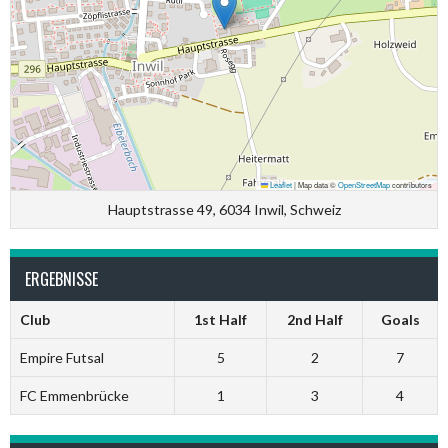
Leaflet
|
Map data ©
OpenStreetMap
contributors
Hauptstrasse 49, 6034 Inwil, Schweiz
ERGEBNISSE
Club
1st Half
2nd Half
Goals
Empire Futsal
5
2
7
FC Emmenbrücke
1
3
4