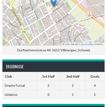
Leaflet
|
Map data ©
OpenStreetMap
contributors
Dorfmattenstrasse 44, 5612 Villmergen, Schweiz
ERGEBNISSE
Club
1st Half
2nd Half
Goals
Empire Futsal
2
2
4
Limianos
0
1
1