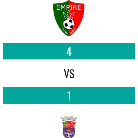
4
VS
1