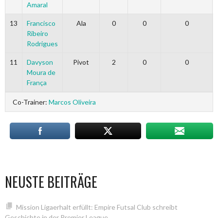
Amaral
13
Francisco
Ala
0
0
0
Ribeiro
Rodrigues
11
Davyson
Pivot
2
0
0
Moura de
França
Co-Trainer:
Marcos Oliveira
NEUSTE BEITRÄGE
Mission Ligaerhalt erfüllt: Empire Futsal Club schreibt
Geschichte in der Premier League