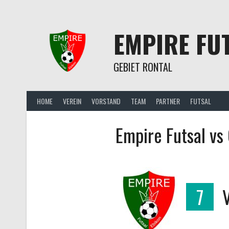
Springe
zum
Inhalt
EMPIRE FU
GEBIET RONTAL
HOME
VEREIN
VORSTAND
TEAM
PARTNER
FUTSAL
Empire Futsal vs
7