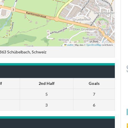
Leaflet
|
Map data ©
OpenStreetMap
contributors
863 Schübelbach, Schweiz
f
2nd Half
Goals
5
7
3
6