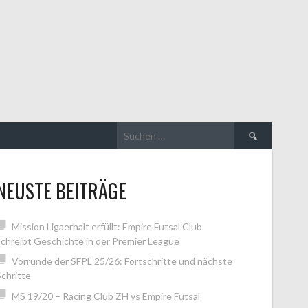
Suchen
nach:
NEUSTE BEITRÄGE
Mission Ligaerhalt erfüllt: Empire Futsal Club
schreibt Geschichte in der Premier League
Vorrunde der SFPL 25/26: Fortschritte und nächste
Schritte
MS 19/20 – Racing Club ZH vs Empire Futsal