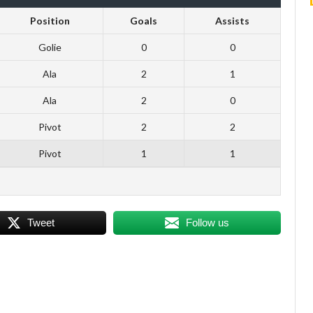
Position
Goals
Assists
Golie
0
0
Ala
2
1
Ala
2
0
Pivot
2
2
Pivot
1
1
Tweet
Follow us