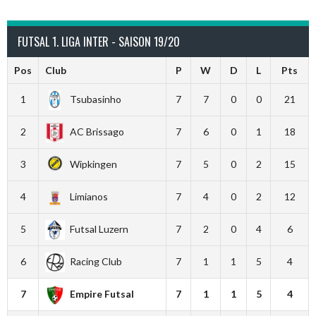
FUTSAL 1. LIGA INTER - SAISON 19/20
Pos
Club
P
W
D
L
Pts
1
Tsubasinho
7
7
0
0
21
2
AC Brissago
7
6
0
1
18
3
Wipkingen
7
5
0
2
15
4
Limianos
7
4
0
2
12
5
Futsal Luzern
7
2
0
4
6
6
Racing Club
7
1
1
5
4
7
Empire Futsal
7
1
1
5
4